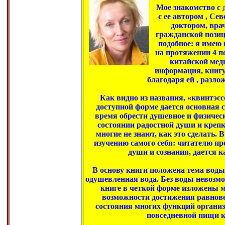
Мое знакомство с 
с ее автором , С
доктором, вра
гражданской позиц
подобное: я имею
на протяжении 4 п
китайской мед
информация, книгу
благодаря ей , разло
Как видно из названия, «квинтэсс
доступной форме дается основная с
время обрести душевное и физическ
состоянии радостной души и крепк
многие не знают, как это сделать.
изучению самого себя: читателю пре
души и сознания, дается к
В основу книги положена тема воды.
одушевленная вода. Без воды невозмо
книге в четкой форме изложены 
возможности достижения равнове
состояния многих функций органи
повседневной пищи к